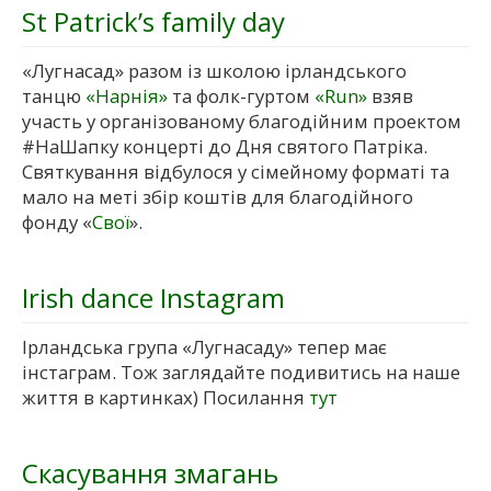
St Patrick’s family day
«Лугнасад» разом із школою ірландського
танцю
«Нарнія»
та фолк-гуртом
«Run»
взяв
участь у організованому благодійним проектом
#НаШапку концерті до Дня святого Патріка.
Святкування відбулося у сімейному форматі та
мало на меті збір коштів для благодійного
фонду «
Свої
».
Irish dance Instagram
Ірландська група «Лугнасаду» тепер має
інстаграм. Тож заглядайте подивитись на наше
життя в картинках) Посилання
тут
Скасування змагань