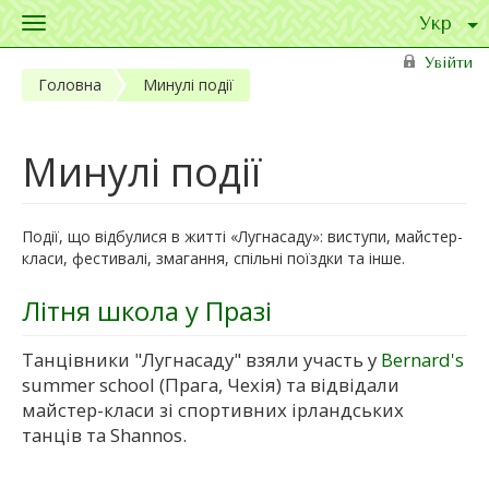
Toggle
navigation
Перейти до основного матеріалу
Увійти
Головна
Минулі події
Минулі події
Події, що відбулися в житті «Лугнасаду»: виступи, майстер-
класи, фестивалі, змагання, спільні поїздки та інше.
Літня школа у Празі
Танцівники "Лугнасаду" взяли участь у
Bernard's
summer school (Прага, Чехія) та відвідали
майстер-класи зі спортивних ірландських
танців та Shannos.