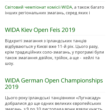
Світовий чемпіонат комісії WIDA
, а також багато
інших регіональних змагань, серед яких і
WIDA Kiev Open Feis 2019
Відкриті змагання з ірландських танців
відбуваються у Києві вже 11-й рік. Цього разу,
крім традиційних соло-змагань, у програмі були
також змагання двійок, трійок, а ще - кейлі та
шоу.
WIDA German Open Championships
2019
Цього року ірландські танцівники «Лугнасаду»
добралися до ще одних великих європейських
змагань, з 9 по 10 листопада вони взяли участь