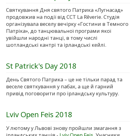
Святкування Дня святого Патрика «Лугнасад»
продовжив на події від ССТ La Rêverie. Студія
організувала веселу вечірку «Гостини в Темного
Патріка», до танцювальної програми якої
увійшли народні танці, в тому числі
шотландські кантрі та ірландські кейлі.
St Patrick's Day 2018
День Святого Патрика – це не тільки парад та
веселе святкування у пабах, а ще й гарний
привід поговорити про ірландську культуру.
Lviv Open Feis 2018
У лютому у Львові знову пройшли змагання з
ірландських танців -
Lviv Open Feis
. Учасники