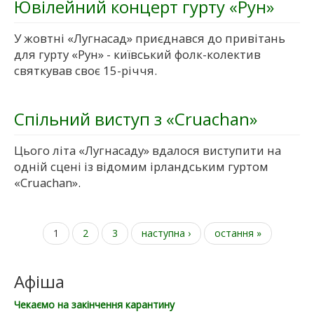
Ювілейний концерт гурту «Рун»
У жовтні «Лугнасад» приєднався до привітань
для гурту «Рун» - київський фолк-колектив
святкував своє 15-річчя.
Спільний виступ з «Cruachan»
Цього літа «Лугнасаду» вдалося виступити на
одній сцені із відомим ірландським гуртом
«Cruachan».
1
2
3
наступна ›
остання »
Сторінки
Афіша
Чекаємо на закінчення карантину