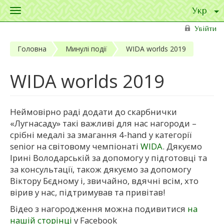
Toggle
navigation
Перейти до основного матеріалу
Увійти
Головна
Минулі події
WIDA worlds 2019
WIDA worlds 2019
Неймовірно раді додати до скарбнички
«Лугнасаду» такі важливі для нас нагороди –
срібні медалі за змагання 4-hand у категорії
senior на світовому чемпіонаті
WIDA
. Дякуємо
Ірині Володарській за допомогу у підготовці та
за консультації, також дякуємо за допомогу
Віктору Бєдному і, звичайно, вдячні всім, хто
вірив у нас, підтримував та привітав!
Відео з нагородження можна подивитися
на
нашій сторінці
у Facebook