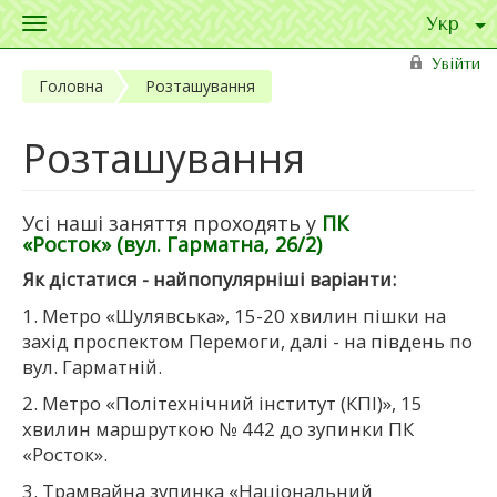
Toggle
navigation
Перейти до основного матеріалу
Увійти
Головна
Розташування
Розташування
Усі наші заняття проходять у
ПК
«
Росток
»
(вул. Гарматна, 26/2)
Як дістатися - найпопулярніші варіанти:
1. Метро «Шулявська», 15-20 хвилин пішки на
захід проспектом Перемоги, далі - на південь по
вул. Гарматній.
2. Метро «Політехнічний інститут (КПІ)», 15
хвилин маршруткою № 442 до зупинки ПК
«Росток».
3. Трамвайна зупинка «Національний