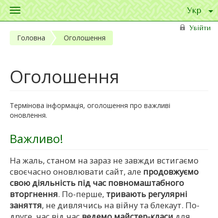
Toggle
navigation
Перейти до основного матеріалу
Увійти
Головна
Оголошення
Оголошення
Термінова інформація, оголошення про важливі
оновлення.
Важливо!
На жаль, станом на зараз не завжди встигаємо
своєчасно оновлювати сайт, але
продовжуємо
свою діяльність під час повномаштабного
вторгнення
. По-перше,
тривають регулярні
заняття
, не дивлячись на війну та блекаут. По-
друге, час від час
ведемо майстер-класи
для