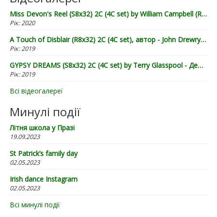
Miss Devon's Reel (S8x32) 2C (4C set) by William Campbell (RSCDS Book 20) - Demo by Lugnasad
Рік:
2020
A Touch of Disblair (R8x32) 2C (4C set), автор - John Drewry (2002), демонстрація від "Лугнасаду"
Рік:
2019
GYPSY DREAMS (S8x32) 2C (4C set) by Terry Glasspool - Демонстрація від "Лугнасаду"
Рік:
2019
Всі відеогалереї
Минулі події
Літня школа у Празі
19.09.2023
St Patrick’s family day
02.05.2023
Irish dance Instagram
02.05.2023
Всі минулі події