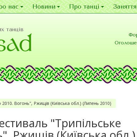
ро нас
Новини
Про танці
Заняття
х танців
Фо
Оголоше
2010. Вогонь", Ржищів (Київська обл.) (Липень 2010)
естиваль "Трипільське
", Ржищів (Київська обл.)