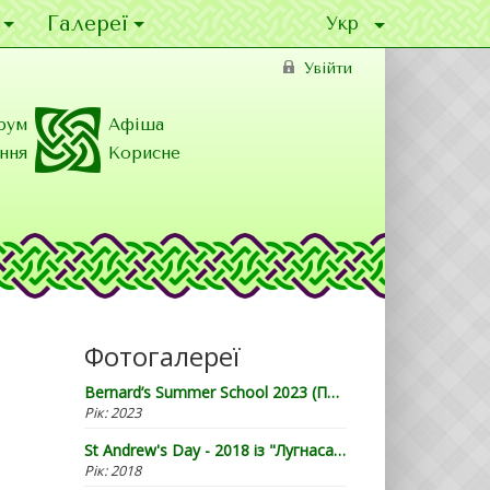
Галереї
Увійти
рум
Афіша
ння
Корисне
Фотогалереї
Bernard’s Summer School 2023 (Прага)
Рік:
2023
St Andrew's Day - 2018 із "Лугнасадом"
Рік:
2018