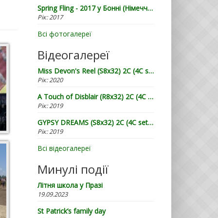
Spring Fling - 2017 у Бонні (Німеччина)
Рік:
2017
Всі фотогалереї
Відеогалереї
Miss Devon's Reel (S8x32) 2C (4C set) by William Campbell (RSCDS Book 20) - Demo by Lugnasad
Рік:
2020
A Touch of Disblair (R8x32) 2C (4C set), автор - John Drewry (2002), демонстрація від "Лугнасаду"
Рік:
2019
GYPSY DREAMS (S8x32) 2C (4C set) by Terry Glasspool - Демонстрація від "Лугнасаду"
Рік:
2019
Всі відеогалереї
Минулі події
Літня школа у Празі
19.09.2023
St Patrick’s family day