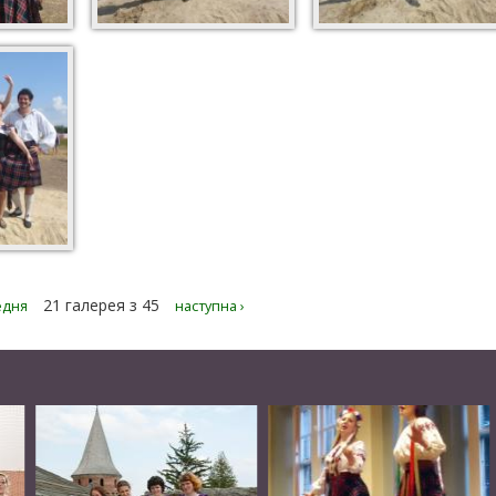
21 галерея з 45
едня
наступна ›