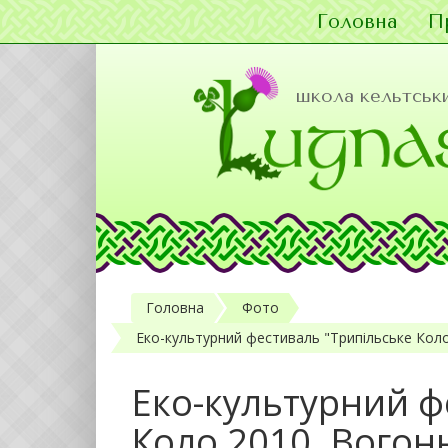
Головна
П
Перейти до основного матеріалу
школа кельтськи
Головна
Фото
Еко-культурний фестиваль "Трипільське Коло 
Еко-культурний ф
Коло 2010. Вогонь