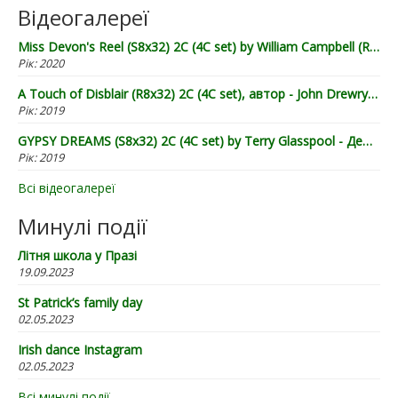
Відеогалереї
Miss Devon's Reel (S8x32) 2C (4C set) by William Campbell (RSCDS Book 20) - Demo by Lugnasad
Рік:
2020
A Touch of Disblair (R8x32) 2C (4C set), автор - John Drewry (2002), демонстрація від "Лугнасаду"
Рік:
2019
GYPSY DREAMS (S8x32) 2C (4C set) by Terry Glasspool - Демонстрація від "Лугнасаду"
Рік:
2019
Всі відеогалереї
Минулі події
Літня школа у Празі
19.09.2023
St Patrick’s family day
02.05.2023
Irish dance Instagram
02.05.2023
Всі минулі події