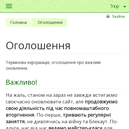
Toggle
navigation
Перейти до основного матеріалу
Увійти
Головна
Оголошення
Оголошення
Термінова інформація, оголошення про важливі
оновлення.
Важливо!
На жаль, станом на зараз не завжди встигаємо
своєчасно оновлювати сайт, але
продовжуємо
свою діяльність під час повномаштабного
вторгнення
. По-перше,
тривають регулярні
заняття
, не дивлячись на війну та блекаут. По-
друге, час від час
ведемо майстер-класи
для