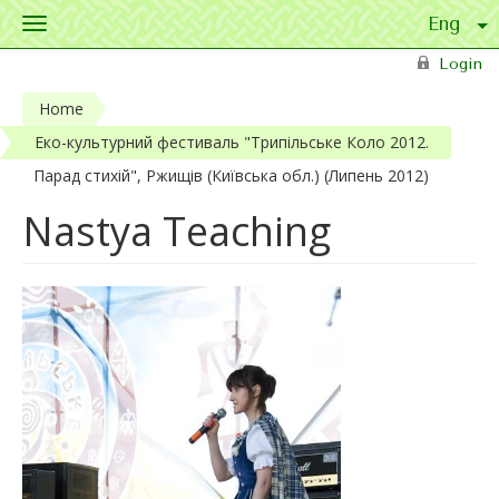
Toggle
navigation
Skip to main content
Login
Home
Еко-культурний фестиваль "Трипільське Коло 2012.
Парад стихій", Ржищів (Київська обл.) (Липень 2012)
Nastya Teaching