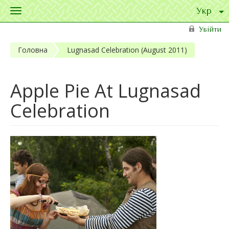
Toggle
navigation
Перейти до основного матеріалу
Увійти
Головна
Lugnasad Celebration (August 2011)
Apple Pie At Lugnasad
Celebration