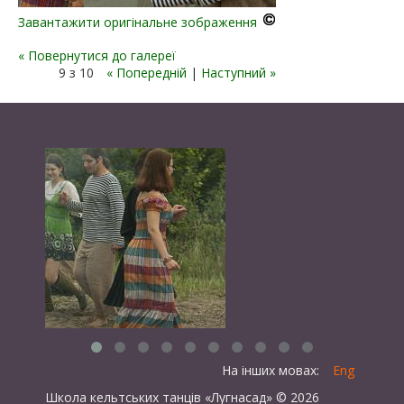
Завантажити оригінальне зображення
« Повернутися до галереї
9 з 10
« Попередній
|
Наступний »
На інших мовах:
Eng
Школа кельтських танців «Лугнасад» © 2026