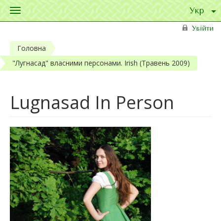
Toggle
navigation
Перейти до основного матеріалу
Увійти
Головна
"Лугнасад" власними персонами. Irish (Травень 2009)
Lugnasad In Person