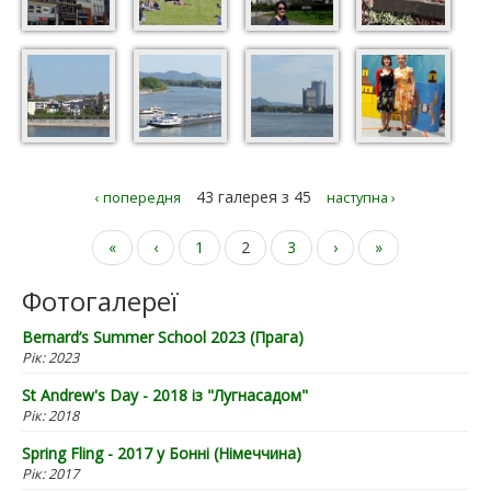
43 галерея з 45
‹ попередня
наступна ›
Сторінки
«
‹
1
2
3
›
»
Фотогалереї
Bernard’s Summer School 2023 (Прага)
Рік:
2023
St Andrew's Day - 2018 із "Лугнасадом"
Рік:
2018
Spring Fling - 2017 у Бонні (Німеччина)
Рік:
2017