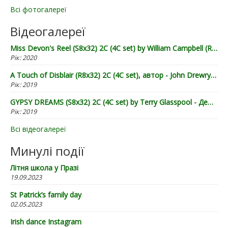
Всі фотогалереї
Відеогалереї
Miss Devon's Reel (S8x32) 2C (4C set) by William Campbell (RSCDS Book 20) - Demo by Lugnasad
Рік:
2020
A Touch of Disblair (R8x32) 2C (4C set), автор - John Drewry (2002), демонстрація від "Лугнасаду"
Рік:
2019
GYPSY DREAMS (S8x32) 2C (4C set) by Terry Glasspool - Демонстрація від "Лугнасаду"
Рік:
2019
Всі відеогалереї
Минулі події
Літня школа у Празі
19.09.2023
St Patrick’s family day
02.05.2023
Irish dance Instagram