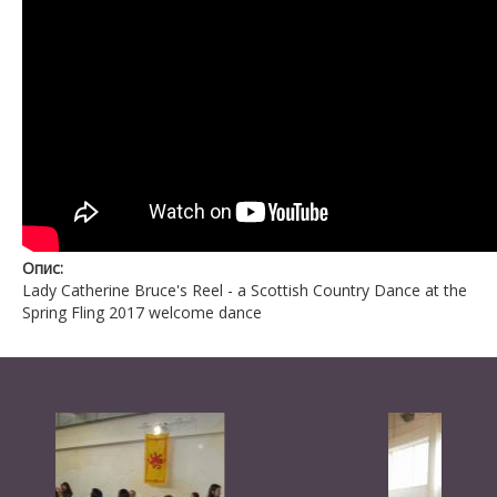
Опис:
Lady Catherine Bruce's Reel - a Scottish Country Dance at the
Spring Fling 2017 welcome dance