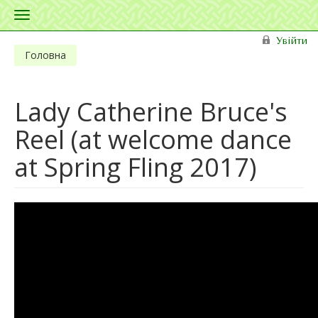
Toggle
navigation
Перейти до основного матеріалу
Увійти
Головна
Lady Catherine Bruce's
Reel (at welcome dance
at Spring Fling 2017)