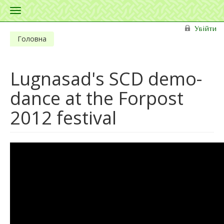
Toggle
navigation
Перейти до основного матеріалу
Увійти
Головна
Lugnasad's SCD demo-
dance at the Forpost
2012 festival