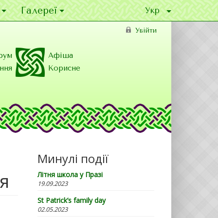
Галереї
Увійти
рум
Афіша
ння
Корисне
Минулі події
ря
Літня школа у Празі
19.09.2023
St Patrick’s family day
02.05.2023