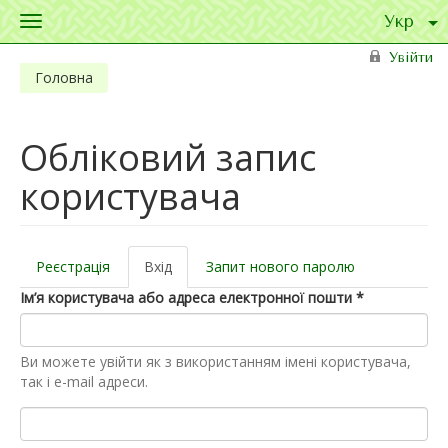
Toggle
navigation
Перейти до основного матеріалу
Увійти
Головна
Обліковий запис
користувача
Реєстрація
Вхід
(активна
Запит нового паролю
Первинні вкладки
вкладка)
Ім’я користувача або адреса електронної пошти
*
Ви можете увійти як з використанням імені користувача,
так і e-mail адреси.