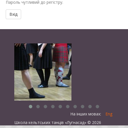
Пароль чутливий до регістру.
Вхід
На інших мовах:
Eng
Школа кельтських танців «Лугнасад» © 2026