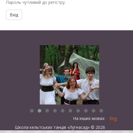
Пароль чутливий до регістру.
Вхід
На інших мовах:
Eng
Школа кельтських танців «Лугнасад» © 2026