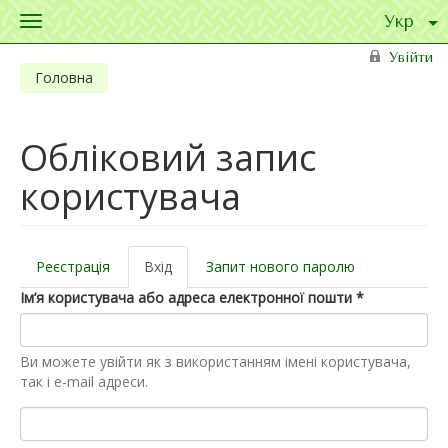
Toggle
navigation
Перейти до основного матеріалу
Увійти
Головна
Обліковий запис
користувача
Реєстрація
Вхід
(активна
Запит нового паролю
Первинні вкладки
вкладка)
Ім’я користувача або адреса електронної пошти
*
Ви можете увійти як з використанням імені користувача,
так і e-mail адреси.